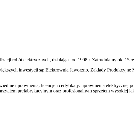
zacji robót elektrycznych, działającą od 1998 r. Zatrudniamy ok. 15 os
 większych inwestycji są: Elektrownia Jaworzno, Zakłady Produkcyjn
owiednie uprawnienia, licencje i certyfikaty: uprawnienia elektryczn
ztatem prefabrykacyjnym oraz profesjonalnym sprzętem wysokiej jak